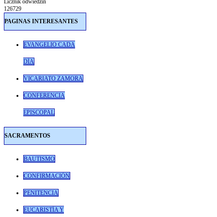
Licznik odwiedzin
126729
PAGINAS INTERESANTES
EVANGELIO CADA
DÍA
VICARIATO ZAMORA
CONFERENCIA
EPISCOPAL
SACRAMENTOS
BAUTISMO
CONFIRMACIÓN
PENITENCIA
EUCARISTÍA Y