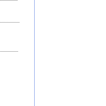
-------------------
---------------------
-------------------