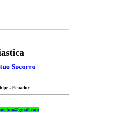
astica
etuo Socorro
hipe - Ecuador
imichno@gmail.com