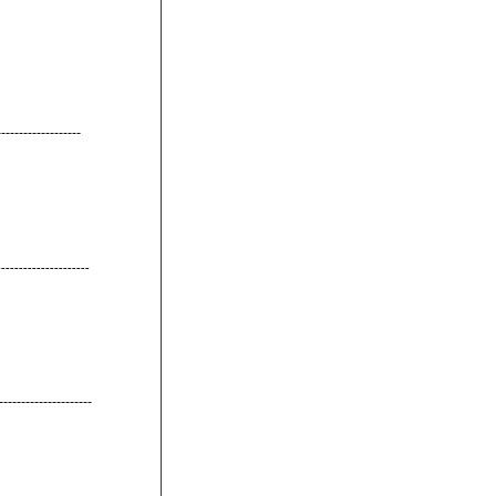
------------------
---------------------
---------------------