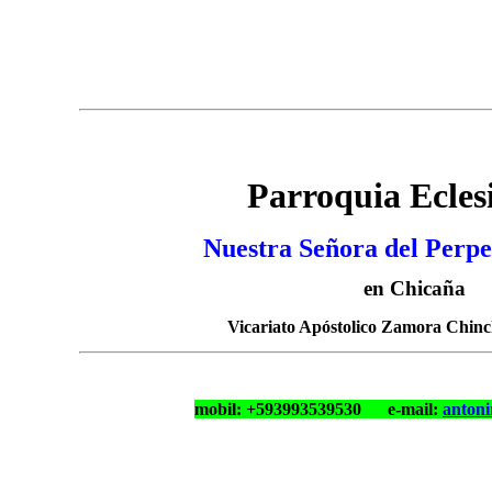
Parroquia Eclesi
Nuestra Señora del Perp
en Chicaña
Vicariato Apóstolico Zamora Chinc
mobil: +593993539530 e-mail:
anton