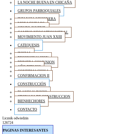
LA NOCHE BUENA EN CHICAÑA
GRUPOS PARROQUIALES
INFANCIA MISIONERA
MONAGUILLOS
GRUPO JUVENIL
CAMINO NEOCATEQUMENAL
MOVIMIENTO JUAN XXIII
CATEQUESIS
INICIAL
RECONCILIACION
PRIMERA COMUNION
AÑO BIBLICO
CONFIRMACION I
CONFIRMACION II
CONSTRUCCIÓN
PLANES Y INICIO
CRONACA DE CONSTRUCCION
BIENHECHORES
CONTACTO
Licznik odwiedzin
126724
PAGINAS INTERESANTES